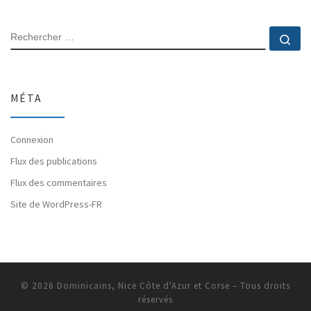
RECHERCHER
Rec
MÉTA
Connexion
Flux des publications
Flux des commentaires
Site de WordPress-FR
© 2026
Dominicains, Nice Côte d'Azur et Corse
– Tous droits
réservés