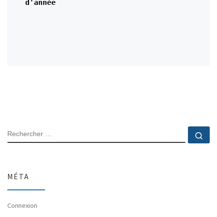
d'année

RECHERCHER
Rec
MÉTA
Connexion