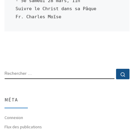
- 5e samedi 28 mars, 11h

Suivre le Christ dans sa Pâque

Fr. Charles Moïse
RECHERCHER
Rec
MÉTA
Connexion
Flux des publications