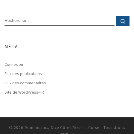
RECHERCHER
Rec
MÉTA
Connexion
Flux des publications
Flux des commentaires
Site de WordPress-FR
© 2026
Dominicains, Nice Côte d'Azur et Corse
– Tous droits
réservés