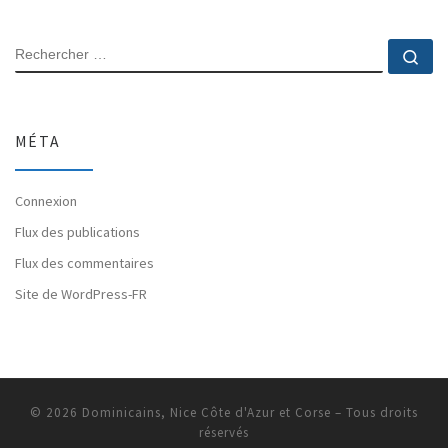
RECHERCHER
Rec
MÉTA
Connexion
Flux des publications
Flux des commentaires
Site de WordPress-FR
© 2026
Dominicains, Nice Côte d'Azur et Corse
– Tous droits
réservés