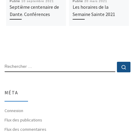
Publié
10 septembre 2021
Publié
20 mars 2021
Septième centenaire de
Les horaires de la
Dante. Conférences
Semaine Sainte 2021
RECHERCHER
Rec
MÉTA
Connexion
Flux des publications
Flux des commentaires