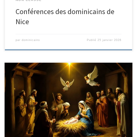
Conférences des dominicains de
Nice
par
dominicains
Publié
25 janvier 2026
HORAIRE DES MESSES DE NOËL 2025 ET DU NOUVEL AN 2026 Vêpres
du mercredi 24 décembre 2025 à 18h30 Et vigiles à 21h (juste
avant la messe de la nuit) Messe de la nuit de Noël, le mercredi 24
décembre à 21h30, messes du jour de Noël : le jeudi […]