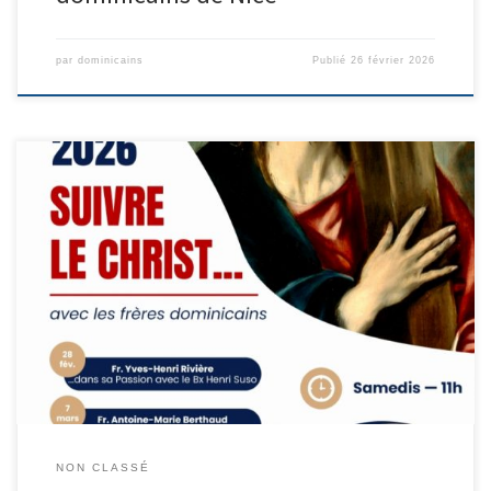
par
dominicains
Publié
26 février 2026
CARÈME 2026 Suivre le Christ... avec les frères dominicains 1er
samedi 28 février, 11h Suivre le Christ dans sa passion avec le
Bienheureux Henri Suso Fr. Yves-Henri Rivière 2e samedi 7 mars,
11h Suivre le Christ au désert Fr. Antoine-Marie Berthaud 3e samedi
14 mars, 11H Suivre le Christ avec […]
NON CLASSÉ