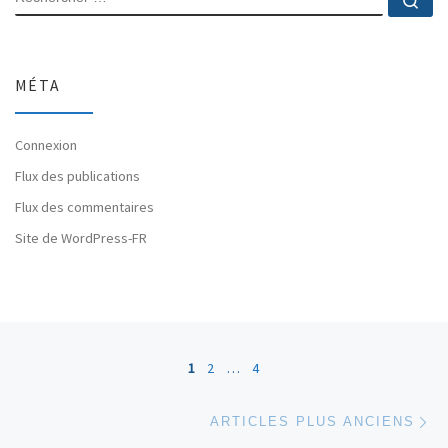
MÉTA
Connexion
Flux des publications
Flux des commentaires
Site de WordPress-FR
Navigation dans les articles
1
2
…
4
Ar
ARTICLES PLUS ANCIENS