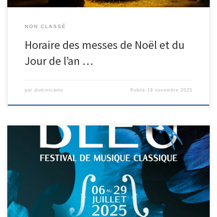
NON CLASSÉ
Horaire des messes de Noël et du
Jour de l’an …
par
dominicains
Publié
19 novembre 2025
L’Oiseau bleu Festival de musique classique Juillet 2025 Église des
Dominicains de Nice Infos :
https://www.explorenicecotedazur.com/fiche/l-oiseau-bleu-
festival-de-musique-classique/ Le programme