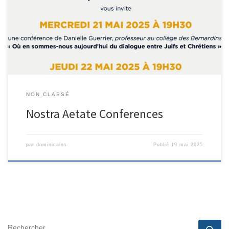
diocésain pour les Relations avec le Judaïsme vous invite
MERCREDI 21 MAI 2025 À 19H30 à une conférence de Danielle
Guerrier, professeur au collège des Bernardins : « Où en sommes-
nous aujourd’hui du dialogue […]
NON CLASSÉ
Nostra Aetate Conferences
par
dominicains
Publié
19 mai 2025
RECHERCHER
Rec