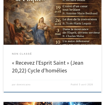
Pour se préparer à la Pentecôte, les dominicains de Nice
proposent un cycle de prédications, les dimanches de Pâques, à
la messe. Ce parcours est une préparation à « l’effusion de
l’Esprit » de la fête de la Pentecôte. Il a comme thème « Recevez
l’Esprit Saint » (Jean 20,22). Le Saint Esprit, Souffle […]
NON CLASSÉ
« Recevez l’Esprit Saint » (Jean
20,22) Cycle d’homélies
par
dominicains
Publié
5 avril 2026