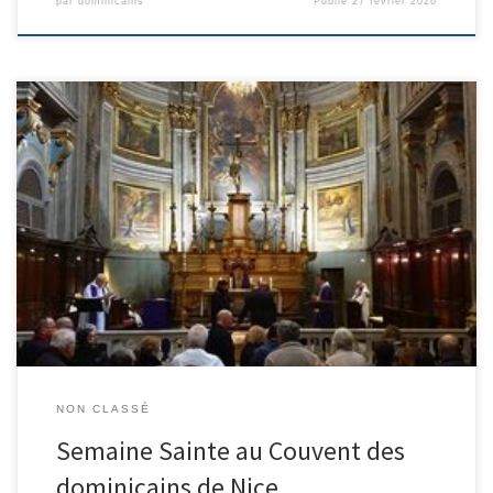
par
dominicains
Publié
27 février 2026
Retrouvez tous les horaires de la semaine sainte ici La messe et la
prière de l’Office
NON CLASSÉ
Semaine Sainte au Couvent des
dominicains de Nice