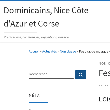
Passer au contenu
Dominicains, Nice Côte
d'Azur et Corse
Prédications, conférences, expositions, Rosaire
Accueil
»
Actualités
»
Non classé
»
Festival de musique 
NON 
Fe
RECHERCHER
Rechercher 
par
dom
MÉTA
L’Oi