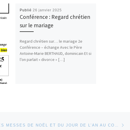
Publié
26 janvier 2025
Conférence : Regard chrétien
sur le mariage
Regard chrétien sur… le mariage 2e
Conférence – échange Avec le Père
Antoine-Marie BERTHAUD, dominicain Et si
l’on parlait « divorce » […]
Ar
 ARTICLES
HORAIRE DES MESSES DE NOËL ET DU JOUR DE L’AN AU COUVENT DES DOMINICAINS DE NICE