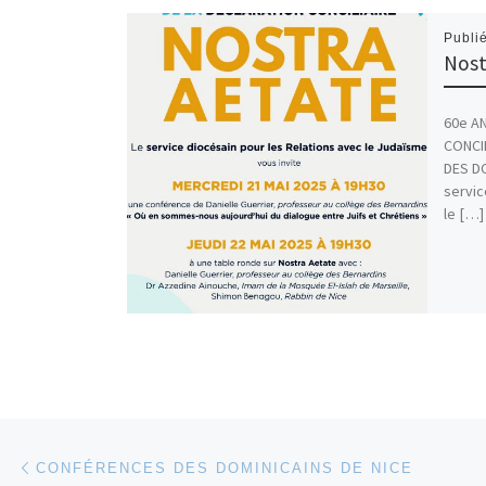
Publi
Nost
60e A
CONCI
DES DO
servic
le […]
Parcourir les articles
Article précédent
CONFÉRENCES DES DOMINICAINS DE NICE